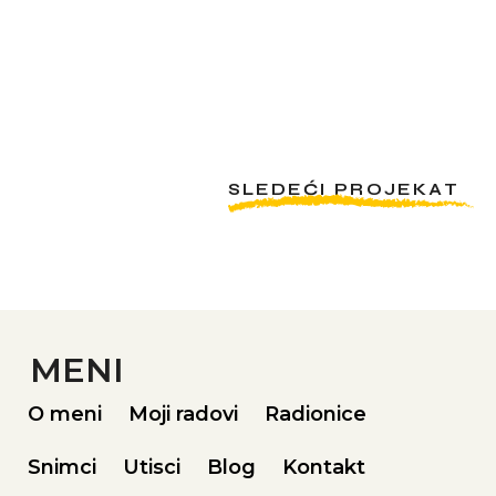
SLEDEĆI PROJEKAT
MENI
O meni
Moji radovi
Radionice
Snimci
Utisci
Blog
Kontakt