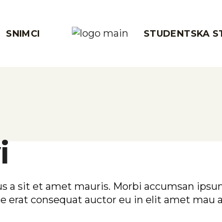
ike
SNIMCI
STUDENTSKA S
–
peh i mir
e
 i mir
i
s a sit et amet mauris. Morbi accumsan ipsum 
e erat consequat auctor eu in elit amet mau a