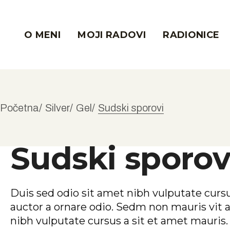
Energetske Sl
O MENI
MOJI RADOVI
RADIONICE
Trening Uma 
Bogatstvo, us
Besplatno
Energetske Slik
Trening Uma –
Početna
Silver
Gel
Sudski sporovi
Bogatstvo, uspeh
Besplatno
Sudski sporov
Duis sed odio sit amet nibh vulputate cursu
auctor a ornare odio. Sedm non mauris vit a
nibh vulputate cursus a sit et amet mauris.