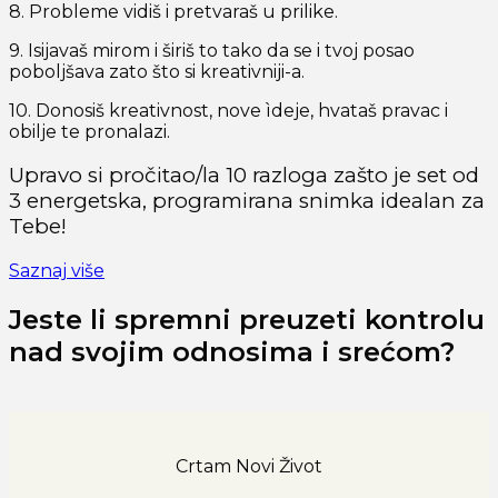
8. Probleme vidiš i pretvaraš u prilike.
9. Isijavaš mirom i širiš to tako da se i tvoj posao
poboljšava zato što si kreativniji-a.
10. Donosiš kreativnost, nove ìdeje, hvataš pravac i
obilje te pronalazi.
Upravo si pročitao/la 10 razloga zašto je set od
3 energetska, programirana snimka idealan za
Tebe!
Saznaj više
Jeste li spremni preuzeti kontrolu
nad svojim odnosima i srećom?
Crtam Novi Život