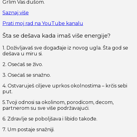
Grlim Vas dušom.
Saznaj više
Prati moj rad na YouTube kanalu
Šta se dešava kada imaš više energije?
1. Doživljavaš sve događaje iz novog ugla. Šta god se
dešava u miru si.
2. Osećaš se živo.
3. Osećaš se snažno.
4. Ostvaruješ ciljeve uprkos okolnostima – krčis sebi
put.
5.Tvoji odnosi sa okolinom, porodicom, decom,
partnerom su sve više podržavajući.
6. Zdravlje se poboljšava i libido takođe.
7. Um postaje snažniji.