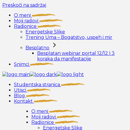
Preskoči na sadržaj
O meni
Moji radovi
Radionice
Energetske Slike
Trening Uma – Bogatstvo, uspeh i mir
Besplatno
Besplatan webinar portal 12/12 I 3
koraka da manifestacije
Snimci
Studentska stranica
Utisci
Blog
Kontakt
O meni
Moji radovi
Radionice
Energetske Slike