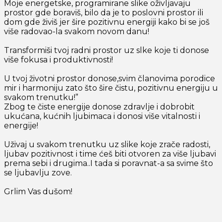
Moje energetske, programirane slike oživljavaju
prostor gde boraviš, bilo da je to poslovni prostor ili
dom gde živiš jer šire pozitivnu energiji kako bi se još
više radovao-la svakom novom danu!
Transformiši tvoj radni prostor uz slke koje ti donose
više fokusa i produktivnosti!
U tvoj životni prostor donose,svim članovima porodice
mir i harmoniju zato što šire čistu,
pozitivnu energiju u
svakom trenutku!”
Zbog te čiste energije donose zdravlje i dobrobit
ukućana,
kućnih ljubimaca i donosi više vitalnosti i
energije!
Uživaj u svakom trenutku uz slike koje zrače radosti,
ljubav pozitivnost i time ćeš biti otvoren
za više ljubavi
prema sebi i drugima..I tada si
poravnat-a sa svime što
se ljubavlju zove.
Grlim Vas dušom!