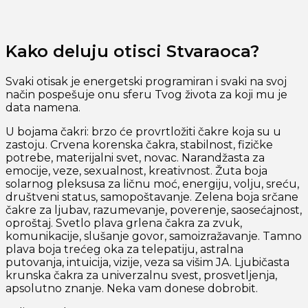
Kako deluju otisci Stvaraoca?
Svaki otisak je energetski programiran i svaki na svoj
način pospešuje onu sferu Tvog života za koji mu je
data namena.
U bojama čakri: brzo će provrtložiti čakre koja su u
zastoju. Crvena korenska čakra, stabilnost, fizičke
potrebe, materijalni svet, novac. Narandžasta za
emocije, veze, sexualnost, kreativnost. Žuta boja
solarnog pleksusa za ličnu moć, energiju, volju, sreću,
društveni status, samopoštavanje. Zelena boja srčane
čakre za ljubav, razumevanje, poverenje, saosećajnost,
oproštaj. Svetlo plava grlena čakra za zvuk,
komunikacije, slušanje govor, samoizražavanje. Tamno
plava boja trećeg oka za telepatiju, astralna
putovanja, intuicija, vizije, veza sa višim JA. Ljubičasta
krunska čakra za univerzalnu svest, prosvetljenja,
apsolutno znanje. Neka vam donese dobrobit.