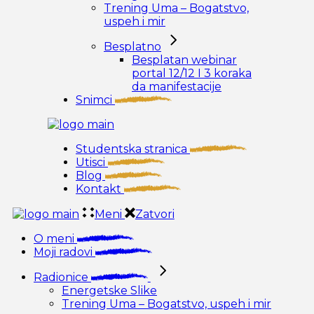
Trening Uma – Bogatstvo,
uspeh i mir
Besplatno
Besplatan webinar
portal 12/12 I 3 koraka
da manifestacije
Snimci
Studentska stranica
Utisci
Blog
Kontakt
Meni
Zatvori
O meni
Moji radovi
Radionice
Energetske Slike
Trening Uma – Bogatstvo, uspeh i mir