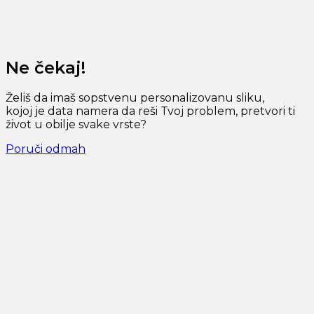
Ne čekaj!​
Želiš da imaš sopstvenu personalizovanu sliku,
kojoj je data namera da reši Tvoj problem, pretvori ti
život u obilje svake vrste?
Poruči odmah