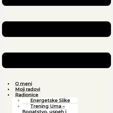
O meni
Moji radovi
Radionice
Energetske Slike
Trening Uma –
Bogatstvo, uspeh i