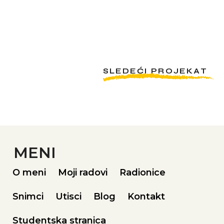
SLEDEĆI PROJEKAT
MENI
O meni
Moji radovi
Radionice
Snimci
Utisci
Blog
Kontakt
Studentska stranica