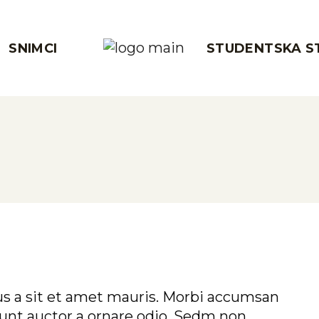
ike
SNIMCI
STUDENTSKA S
–
peh i mir
e
 i mir
us a sit et amet mauris. Morbi accumsan
idunt auctor a ornare odio. Sedm non