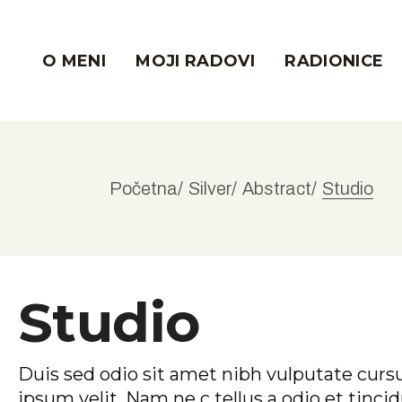
Energetske Sl
O MENI
MOJI RADOVI
RADIONICE
Trening Uma 
Bogatstvo, us
Besplatno
Energetske Slik
Trening Uma –
Početna
Silver
Abstract
Studio
Bogatstvo, uspeh
Besplatno
Studio
Duis sed odio sit amet nibh vulputate curs
ipsum velit. Nam ne c tellus a odio et tinc