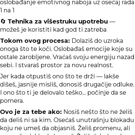
oslobađanje emotivnog naboja uz osećaj rada
1 na 1
🔄
Tehnika za višestruku upotrebu
—
možeš je koristiti kad god ti zatreba
Tokom ovog procesa:
Dolaziš do uzroka
onoga što te koči. Oslobađaš emocije koje su
ostale zarobljene. Vraćaš svoju energiju nazad
sebi. I stvaraš prostor za novu realnost.
Jer kada otpustiš ono što te drži — lakše
dišeš, jasnije misliš, donosiš drugačije odluke.
I ono što ti je delovalo teško… počinje da se
pomera.
Ovo je za tebe ako:
Nosiš nešto što ne želiš
da deliš ni sa kim. Osećaš unutrašnju blokadu
koju ne umeš da objasniš. Želiš promenu, ali