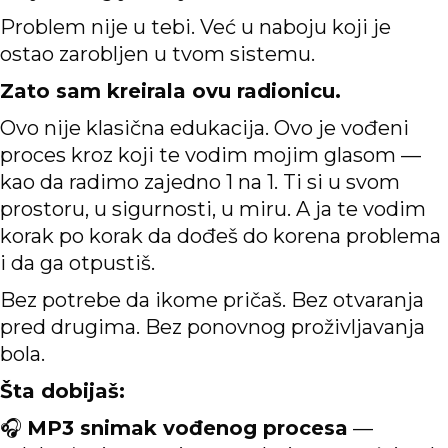
Problem nije u tebi. Već u naboju koji je
ostao zarobljen u tvom sistemu.
Zato sam kreirala ovu radionicu.
Ovo nije klasična edukacija. Ovo je vođeni
proces kroz koji te vodim mojim glasom —
kao da radimo zajedno 1 na 1. Ti si u svom
prostoru, u sigurnosti, u miru. A ja te vodim
korak po korak da dođeš do korena problema
i da ga otpustiš.
Bez potrebe da ikome pričaš. Bez otvaranja
pred drugima. Bez ponovnog proživljavanja
bola.
Šta dobijaš:
🎧
MP3 snimak vođenog procesa
—