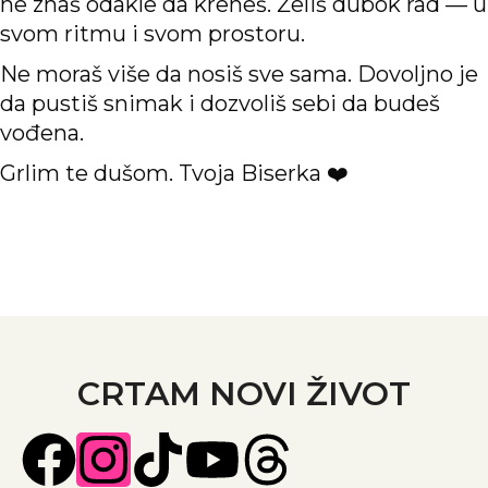
ne znaš odakle da kreneš. Želiš dubok rad — u
svom ritmu i svom prostoru.
Ne moraš više da nosiš sve sama. Dovoljno je
da pustiš snimak i dozvoliš sebi da budeš
vođena.
Grlim te dušom. Tvoja Biserka ❤️
CRTAM NOVI ŽIVOT